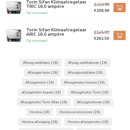
Torin Sifan Klimaatregelaar
€419,98
TRIC 16.0 ampère
€209,99
Op voorraad
Torin Sifan Klimaatregelaar
€525,00
ARIC 16.0 ampère
€262,50
Op voorraad
Afzuig ventilator
(18)
Afzuig ventilatoren
(18)
Afzuiger torin
(18)
Afzuiginstallatie
(18)
Afzuigmotor
(18)
Afzuigmotor horeca
(18)
afzuigmotor kopen
(18)
Afzuigmotor Torin
(18)
Afzuigmotor Torin Sifan
(18)
Afzuigmotoren
(18)
Horeca
(18)
Horeca accessoires
(26)
Horeca afzuiging
(18)
Horeca afzuigmotor
(18)