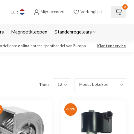
0
Mijn account
Verlanglijst
EUR
rs
Magneetkleppen
Standenregelaars
ordeligste
online
horeca groothandel van Europa
Klantenservice
Toon:
%
-50%