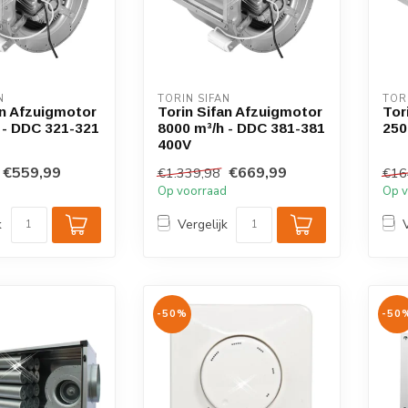
N
TORIN SIFAN
TOR
an Afzuigmotor
Torin Sifan Afzuigmotor
Tor
 - DDC 321-321
8000 m³/h - DDC 381-381
250
400V
€559,99
€669,99
€1.339,98
€16
d
Op voorraad
Op v
k
Vergelijk
-50%
-50