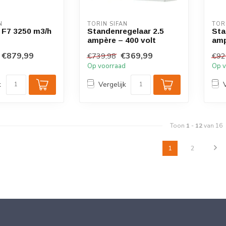
N
TORIN SIFAN
TOR
t F7 3250 m3/h
Standenregelaar 2.5
Sta
ampère – 400 volt
amp
€879,99
€369,99
€739,98
€92
d
Op voorraad
Op v
k
Vergelijk
Toon
1
-
12
van 16
1
2