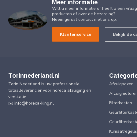
Meer informatie
Wilt u meer informatie of heeft u een vraa
producten of over de bezorging?
Neem gerust contact met ons op.
Klantenservice
Bekijk de c
Torinnederland.nl
Categori
Torin Nederland is uw professionele
Afzuigboxen
totaalleverancier voor horeca afzuiging en
Afzuigmotore
ventilatie.
Filterkasten
✉️
info@horeca-king.nl
Geurfilterkast
Geurfilterkas
Klimaatregela