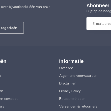
Abonneer 
g over bijvoorbeeld één van onze
Blijf op de hoo
ategorieën
eën
Informatie
Over ons
n
Algemene voorwaarden
Disclaimer
en
Privacy Policy
ten compact
Betaalmethoden
ars
Verzenden & retourneren