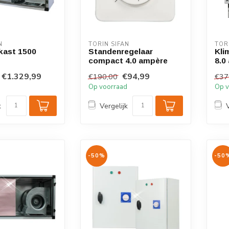
N
TORIN SIFAN
TOR
rkast 1500
Standenregelaar
Kli
compact 4.0 ampère
8.0
€1.329,99
€94,99
€190,00
€37
d
Op voorraad
Op v
k
Vergelijk
-50%
-50