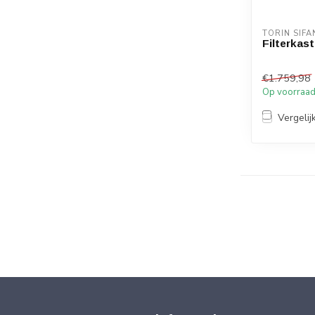
TORIN SIFA
Filterkas
€1.759,98
Op voorraa
Vergelij