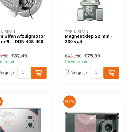
IN SIFAN
TORIN SIFAN
in Sifan Afzuigmotor
Magneetklep 22 mm -
 m³/h - DDN 408-400
230 volt
€82,49
€75,99
4,98
€151,98
oorraad
Op voorraad
Vergelijk
Vergelijk
%
-50%