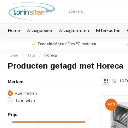
Home
Afzuigboxen
Afzuigmotoren
Filterkasten
gie
Zeer efficiënte
AC en EC-motoren
Home
/
Tags
/
Horeca
Producten getagd met Horeca
16
P
Merken
Alle merken
Torin Sifan
-50%
Prijs