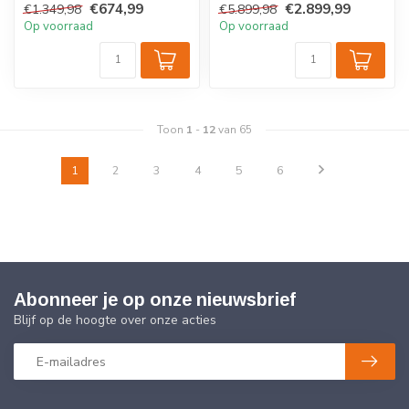
€674,99
€2.899,99
€1.349,98
€5.899,98
Op voorraad
Op voorraad
Toon
1
-
12
van 65
1
2
3
4
5
6
Abonneer je op onze nieuwsbrief
Blijf op de hoogte over onze acties