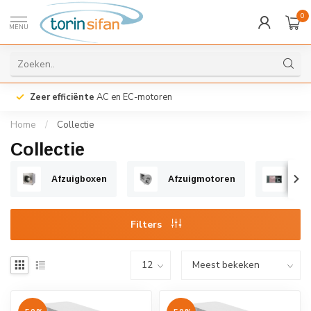
0
MENU
Zeer efficiënte
AC en EC-motoren
Home
/
Collectie
Collectie
Afzuigboxen
Afzuigmotoren
Fil
Filters