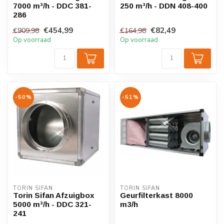
7000 m³/h - DDC 381-
250 m³/h - DDN 408-400
286
€454,99
€82,49
€909,98
€164,98
Op voorraad
Op voorraad
-50%
-51%
TORIN SIFAN
TORIN SIFAN
Torin Sifan Afzuigbox
Geurfilterkast 8000
5000 m³/h - DDC 321-
m3/h
241