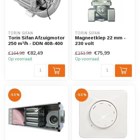
TORIN SIFAN
TORIN SIFAN
Torin Sifan Afzuigmotor
Magneetklep 22 mm -
250 m³/h - DDN 408-400
230 volt
€82,49
€75,99
€164,98
€151,98
Op voorraad
Op voorraad
-50%
-50%