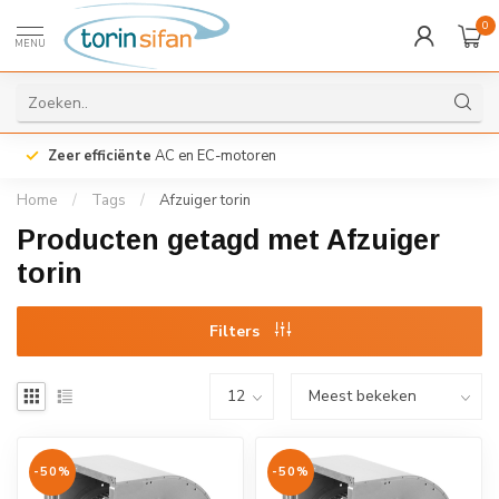
0
MENU
Zeer efficiënte
AC en EC-motoren
Home
/
Tags
/
Afzuiger torin
Producten getagd met Afzuiger
torin
Filters
-50%
-50%