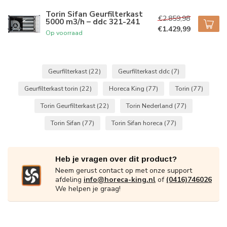
Torin Sifan Geurfilterkast
€2.859,98
5000 m3/h – ddc 321-241
€1.429,99
Op voorraad
Geurfilterkast
(22)
Geurfilterkast ddc
(7)
Geurfilterkast torin
(22)
Horeca King
(77)
Torin
(77)
Torin Geurfilterkast
(22)
Torin Nederland
(77)
Torin Sifan
(77)
Torin Sifan horeca
(77)
Heb je vragen over dit product?
Neem gerust contact op met onze support
afdeling
info@horeca-king.nl
of
(0416)746026
We helpen je graag!