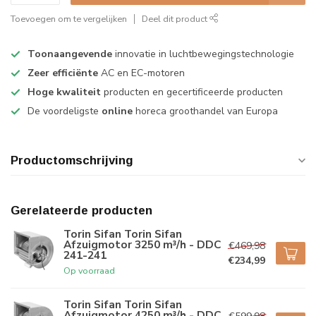
Toevoegen om te vergelijken
Deel dit product
Toonaangevende
innovatie in luchtbewegingstechnologie
Zeer efficiënte
AC en EC-motoren
Hoge kwaliteit
producten en gecertificeerde producten
De voordeligste
online
horeca groothandel van Europa
Productomschrijving
Gerelateerde producten
Torin Sifan Torin Sifan
Afzuigmotor 3250 m³/h - DDC
€469,98
241-241
€234,99
Op voorraad
Torin Sifan Torin Sifan
Afzuigmotor 4250 m³/h - DDC