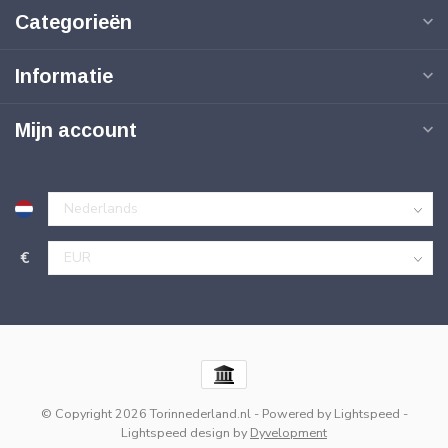
Categorieën
Informatie
Mijn account
€
© Copyright 2026 Torinnederland.nl
- Powered by
Lightspeed
-
Lightspeed design
by
Dyvelopment